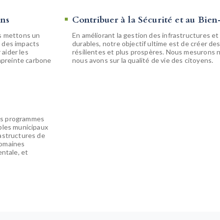
ons
Contribuer à la Sécurité et au Bien
us mettons un
En améliorant la gestion des infrastructures et
e des impacts
durables, notre objectif ultime est de créer des 
aider les
résilientes et plus prospères. Nous mesurons n
empreinte carbone
nous avons sur la qualité de vie des citoyens.
des programmes
bles municipaux
rastructures de
domaines
entale, et